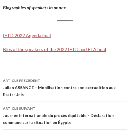
Biographies of speakers in annex
********
IFTD 2022 Agenda final
Bios of the speakers of the 2022 IFTD and ETA final
ARTICLE PRÉCÉDENT
Navigation de l’article
Julian ASSANGE – Mobilisation contre son extradition aux
Etats-Unis
ARTICLE SUIVANT
Journée internationale du procès équitable – Déclaration
commune sur la situation en Égypte