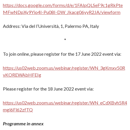
https://docs.google.com/forms/d/e/1FAIpQLSeF9c1gRkPte
MFwNDpXy9Yio4I-Pu08I-DW_Jkacg06yyR2JA/viewform
Address: Via del l’Università, 1, Palermo PA, Italy
*
To join online, please register for the 17 June 2022 event via:
https://us02web.zoom.us/webinar/register/WN_3gKmxv50R
vKOREWAbHFEIg
Please register for the 18 June 2022 event via:
https://us02web.zoom.us/webinar/register/WN_eCdXBvh5R4
mgl6Fl62zfTQ
Programme in annex