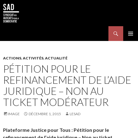
Search
SKIP TO CONTENT
Pri
Me
ACTIONS
,
ACTIVITÉS
,
ACTUALITÉ
PÉTITION POUR LE
REFINANCEMENT DE L’AIDE
JURIDIQUE – NON AU
TICKET MODÉRATEUR
IMAGE
DÉCEMBRE 1, 2015
LESAD
Plateforme Justice pour Tous : Pétition pour le
refinancement de l’aide juridique – Non au ticket