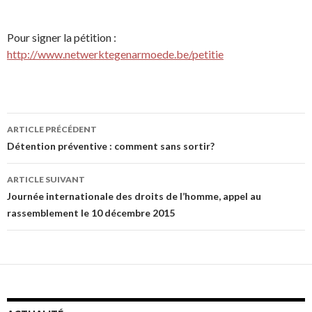
Pour signer la pétition :
http://www.netwerktegenarmoede.be/petitie
ARTICLE PRÉCÉDENT
Navigation de l’article
Détention préventive : comment sans sortir?
ARTICLE SUIVANT
Journée internationale des droits de l’homme, appel au
rassemblement le 10 décembre 2015