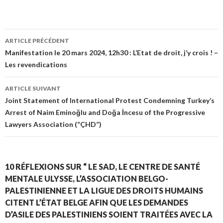
ARTICLE PRÉCÉDENT
Navigation de l’article
Manifestation le 20 mars 2024, 12h30 : L’Etat de droit, j’y crois ! –
Les revendications
ARTICLE SUIVANT
Joint Statement of International Protest Condemning Turkey’s
Arrest of Naim Eminoğlu and Doğa İncesu of the Progressive
Lawyers Association (“ÇHD”)
10 RÉFLEXIONS SUR “ LE SAD, LE CENTRE DE SANTÉ
MENTALE ULYSSE, L’ASSOCIATION BELGO-
PALESTINIENNE ET LA LIGUE DES DROITS HUMAINS
CITENT L’ÉTAT BELGE AFIN QUE LES DEMANDES
D’ASILE DES PALESTINIENS SOIENT TRAITÉES AVEC LA