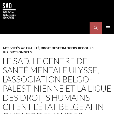
Search
SKIP TO CONTENT
Pri
Me
ACTIVITÉS
,
ACTUALITÉ
,
DROIT DES ETRANGERS
,
RECOURS
JURIDICTIONNELS
LE SAD, LE CENTRE DE
SANTÉ MENTALE ULYSSE,
L’ASSOCIATION BELGO-
PALESTINIENNE ET LA LIGUE
DES DROITS HUMAINS
CITENT L’ÉTAT BELGE AFIN