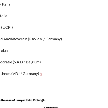
 Italia
talia
i (UCPI)
nd Anwälteverein (RAV e.V. / Germany)
relan
ocratie (S.A.D / Belgium)
stinnen (VDJ / Germany)
h