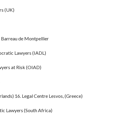
rs (UK)
u Barreau de Montpellier
ocratic Lawyers (IADL)
wyers at Risk (OIAD)
s
rlands) 16. Legal Centre Lesvos, (Greece)
ic Lawyers (South Africa)