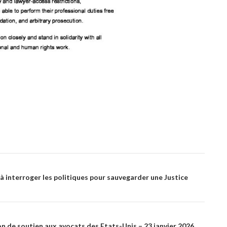
 à interroger les politiques pour sauvegarder une Justice
n de soutien aux avocats des Etats-Unis – 23 janvier 2026,