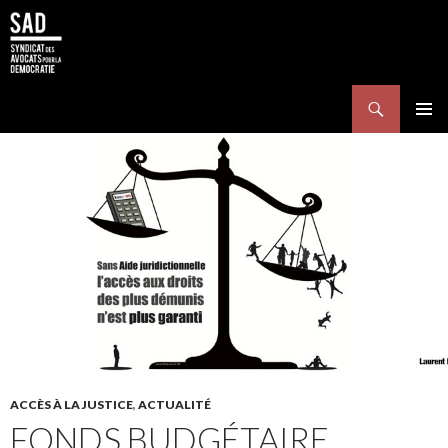
Search
SKIP TO CONTENT
Pri
Me
ACCÈS À LA JUSTICE
,
ACTUALITÉ
FONDS BUDGÉTAIRE