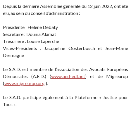
Depuis la dernière Assemblée générale du 12 juin 2022, ont été
élu, au sein du conseil d’administration :
Présidente : Hélène Debaty
Secrétaire : Dounia Alamat
Trésorière : Louise Laperche
Vices-Présidents : Jacqueline Oosterbosch et Jean-Marie
Dermagne
Le S.A.D. est membre de l’association des Avocats Européens
Démocrates (A.E.D.) (
www.aed-edl.net
) et de Migreurop
(
www.migreurop.org
).
Le S.A.D. participe également à la Plateforme « Justice pour
Tous ».