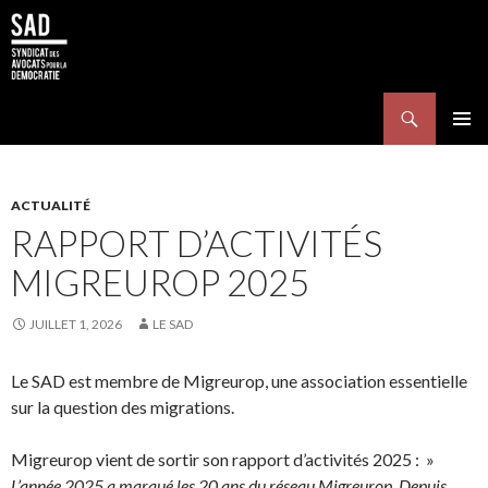
Search
SKIP TO CONTENT
Pri
Me
ACTUALITÉ
RAPPORT D’ACTIVITÉS
MIGREUROP 2025
JUILLET 1, 2026
LE SAD
Le SAD est membre de Migreurop, une association essentielle
sur la question des migrations.
Migreurop vient de sortir son rapport d’activités 2025 : »
L’année 2025 a marqué les 20 ans du réseau Migreurop. Depuis