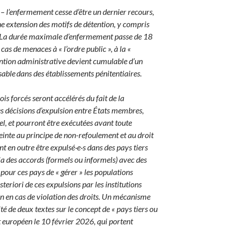
e
– l’enfermement cesse d’être un dernier recours,
e extension des motifs de détention, y compris
». La durée maximale d’enfermement passe de 18
as de menaces à « l’ordre public », à la «
tention administrative devient cumulable d’un
lisable dans des établissements pénitentiaires.
ois forcés seront accélérés du fait de la
s décisions d’expulsion entre États membres,
l, et pourront être exécutées avant toute
tteinte au principe de non-refoulement et au droit
ont en outre être expulsé·e·s dans des pays tiers
via des accords (formels ou informels) avec des
pour ces pays de « gérer » les populations
teriori de ces expulsions par les institutions
on en cas de violation des droits. Un mécanisme
ité de deux textes sur le concept de « pays tiers ou
t européen le 10 février 2026, qui portent