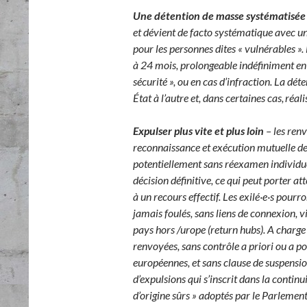
Une détention de masse systématisé
et dévient de facto systématique avec un
pour les personnes dites « vulnérables 
à 24 mois, prolongeable indéfiniment en c
sécurité », ou en cas d’infraction. La dé
État à l’autre et, dans certaines cas, réa
Expulser plus vite et plus loin
– les renv
reconnaissance et exécution mutuelle de
potentiellement sans réexamen individue
décision définitive, ce qui peut porter a
à un recours effectif. Les exilé·e·s pourr
jamais foulés, sans liens de connexion, 
pays hors /urope (return hubs). A charge 
renvoyées, sans contrôle a priori ou a pos
européennes, et sans clause de suspensi
d’expulsions qui s’inscrit dans la continu
d’origine sûrs » adoptés par le Parlemen