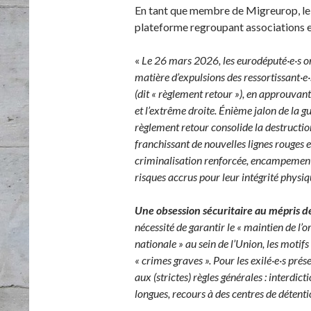
En tant que membre de Migreurop, le 
plateforme regroupant associations et
«
Le 26 mars 2026, les eurodéputé·e·s
matière d’expulsions des ressortissant·e·
(dit « règlement retour »), en approuvant 
et l’extrême droite. Énième jalon de la g
règlement retour consolide la destructi
franchissant de nouvelles lignes rouges e
criminalisation renforcée, encampement 
risques accrus pour leur intégrité physiqu
Une obsession sécuritaire au mépris 
nécessité de garantir le « maintien de l’o
nationale » au sein de l’Union, les motifs
« crimes graves ». Pour les exilé·e·s pré
aux (strictes) règles générales : interdict
longues, recours à des centres de détenti