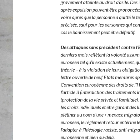
gravement atteinte au droit d’asile. Des i
après expulsion peuvent être prononcées 
voire après que la personne a quitté le t
précisée, sauf pour les personnes qui con
cas le bannissement peut être définitif.
Des attaques sans précédent contre l’É
derniers mois reflètent la volonté assum
européen tel qu’il existe actuellement, qu
théorie – à la violation de leurs obligat
lettre ouverte de neuf États membres app
Convention européenne des droits de l
l’article 3 (interdiction des traitements 
(protection de la vie privée et familiale)
les droits individuels et être garant des l
piétiner au nom d’une « menace migratoi
européen, le règlement retour entérine l
l’adapter à l’idéologie raciste, anti-migr
européenne et bien au-delà.