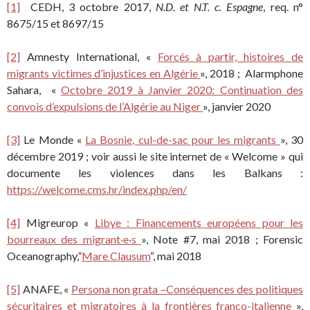
[1]
CEDH, 3 octobre 2017,
N.D. et N.T. c. Espagne
, req. n°
8675/15 et 8697/15
[2]
Amnesty International, «
Forcés à partir, histoires de
migrants victimes d’injustices en Algérie
», 2018 ; Alarmphone
Sahara, «
Octobre 2019 à Janvier 2020: Continuation des
convois d’expulsions de l’Algérie au Niger
», janvier 2020
[3]
Le Monde «
La Bosnie, cul-de-sac pour les migrants
», 30
décembre 2019 ; voir aussi le site internet de « Welcome » qui
documente les violences dans les Balkans :
https://welcome.cms.hr/index.php/en/
[4]
Migreurop «
Libye : Financements européens pour les
bourreaux des migrant·e·s
», Note #7, mai 2018 ; Forensic
Oceanography,”
Mare Clausum
“, mai 2018
[5]
ANAFE, «
Persona non grata –Conséquences des politiques
sécuritaires et migratoires à la frontières franco-italienne
»,