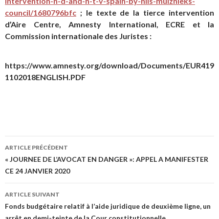
intervention-n-d-and-n-t-v-spain-by-nils-muiznieks-
council/1680796bfc
; le texte de la tierce intervention
d’Aire Centre, Amnesty International, ECRE et la
Commission internationale des Juristes :
https://www.amnesty.org/download/Documents/EUR419
1102018ENGLISH.PDF
ARTICLE PRÉCÉDENT
Navigation de l’article
« JOURNEE DE L’AVOCAT EN DANGER »: APPEL A MANIFESTER
CE 24 JANVIER 2020
ARTICLE SUIVANT
Fonds budgétaire relatif à l’aide juridique de deuxième ligne, un
arrêt en demi-teinte de la Cour constitutionnelle