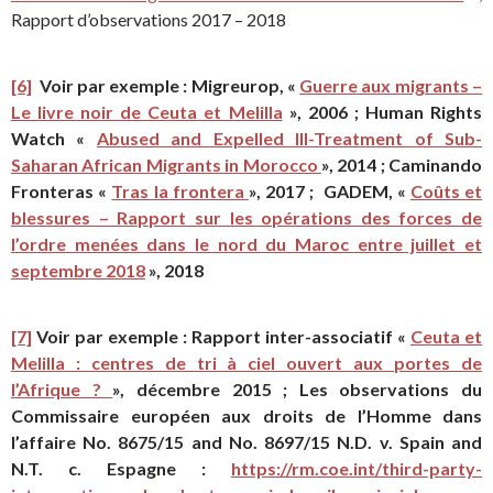
Rapport d’observations 2017 – 2018
[6]
Voir par exemple : Migreurop, «
Guerre aux migrants –
Le livre noir de Ceuta et Melilla
», 2006 ; Human Rights
Watch «
Abused and Expelled Ill-Treatment of Sub-
Saharan African Migrants in Morocco
», 2014 ; Caminando
Fronteras «
Tras la frontera
», 2017 ; GADEM, «
Coûts et
blessures – Rapport sur les opérations des forces de
l’ordre menées dans le nord du Maroc entre juillet et
septembre 2018
», 2018
[7]
Voir par exemple : Rapport inter-associatif «
Ceuta et
Melilla : centres de tri à ciel ouvert aux portes de
l’Afrique ?
», décembre 2015 ; Les observations du
Commissaire européen aux droits de l’Homme dans
l’affaire No. 8675/15 and No. 8697/15 N.D. v. Spain and
N.T. c. Espagne :
https://rm.coe.int/third-party-