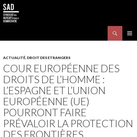
Search
SKIP TO CONTENT
Pri
Me
ACTUALITÉ
,
DROIT DES ETRANGERS
COUR EUROPÉENNE DES
DROITS DE L’HOMME :
L’ESPAGNE ET L’UNION
EUROPÉENNE (UE)
POURRONT FAIRE
PRÉVALOIR LA PROTECTION
DES FRONTIÈRES