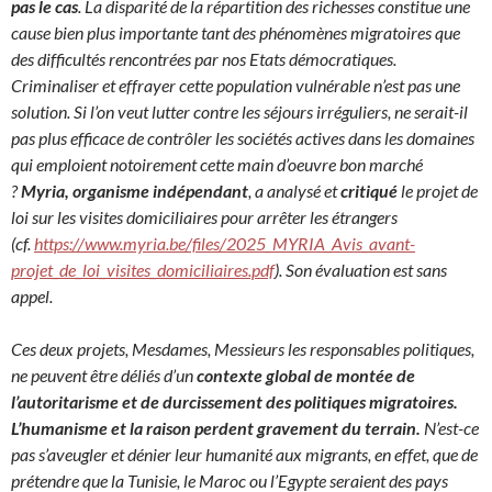
pas le cas
. La disparité de la répartition des richesses constitue une
cause bien plus importante tant des phénomènes migratoires que
des difficultés rencontrées par nos Etats démocratiques.
Criminaliser et effrayer cette population vulnérable n’est pas une
solution. Si l’on veut lutter contre les séjours irréguliers, ne serait-il
pas plus efficace de contrôler les sociétés actives dans les domaines
qui emploient notoirement cette main d’oeuvre bon marché
?
Myria, organisme indépendant
, a analysé et
critiqué
le projet de
loi sur les visites domiciliaires pour arrêter les étrangers
(cf.
https://www.myria.be/files/2025_MYRIA_Avis_avant-
projet_de_loi_visites_domiciliaires.pdf
). Son évaluation est sans
appel.
Ces deux projets, Mesdames, Messieurs les responsables politiques,
ne peuvent être déliés d’un
contexte global de montée de
l’autoritarisme et de durcissement des politiques migratoires.
L’humanisme et la raison perdent gravement du terrain.
N’est-ce
pas s’aveugler et dénier leur humanité aux migrants, en effet, que de
prétendre que la Tunisie, le Maroc ou l’Egypte seraient des pays