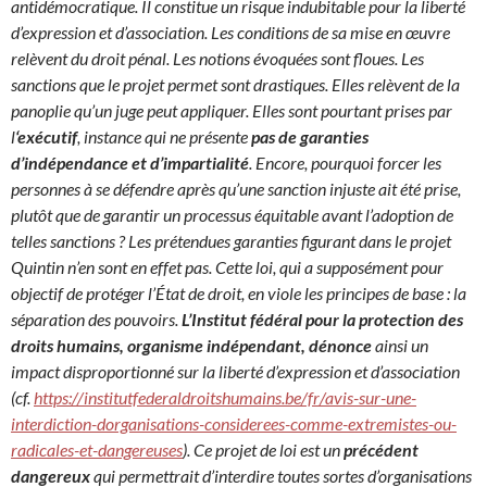
antidémocratique. Il constitue un risque indubitable pour la liberté
d’expression et d’association. Les conditions de sa mise en œuvre
relèvent du droit pénal. Les notions évoquées sont floues. Les
sanctions que le projet permet sont drastiques. Elles relèvent de la
panoplie qu’un juge peut appliquer. Elles sont pourtant prises par
l
‘exécutif
, instance qui ne présente
pas de garanties
d’indépendance et d’impartialité
. Encore, pourquoi forcer les
personnes à se défendre après qu’une sanction injuste ait été prise,
plutôt que de garantir un processus équitable avant l’adoption de
telles sanctions ? Les prétendues garanties figurant dans le projet
Quintin n’en sont en effet pas. Cette loi, qui a supposément pour
objectif de protéger l’État de droit, en viole les principes de base : la
séparation des pouvoirs.
L’Institut fédéral pour la protection des
droits humains, organisme indépendant, dénonce
ainsi un
impact disproportionné sur la liberté d’expression et d’association
(cf.
https://institutfederaldroitshumains.be/fr/avis-sur-une-
interdiction-dorganisations-considerees-comme-extremistes-ou-
radicales-et-dangereuses
). Ce projet de loi est un
précédent
dangereux
qui permettrait d’interdire toutes sortes d’organisations