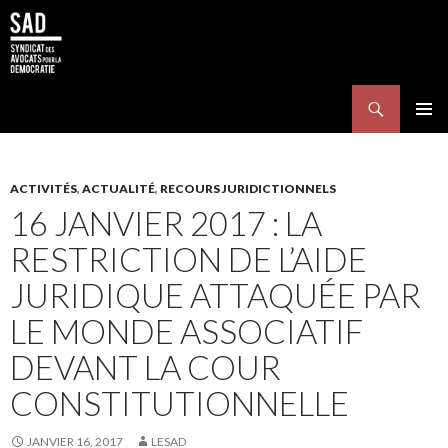
Search
SKIP TO CONTENT
Pri
Me
ACTIVITÉS
,
ACTUALITÉ
,
RECOURS JURIDICTIONNELS
16 JANVIER 2017 : LA
RESTRICTION DE L’AIDE
JURIDIQUE ATTAQUÉE PAR
LE MONDE ASSOCIATIF
DEVANT LA COUR
CONSTITUTIONNELLE
JANVIER 16, 2017
LESAD