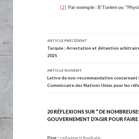
[2]
Par exemple : B’Tselem ou “Physic
ARTICLE PRÉCÉDENT
Navigation de l’article
Turquie : Arrestation et détention arbitrai
2025
ARTICLE SUIVANT
Lettre de non-recommandation concernant l
Commissaire des Nations Unies pour les réf
20 RÉFLEXIONS SUR “ DE NOMBREUS
GOUVERNEMENT D’AGIR POUR FAIRE C
Ping :
cefixime trihydrate