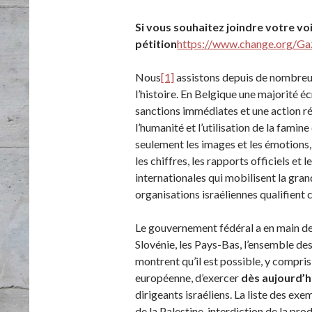
Si vous souhaitez joindre votre voi
pétition
https://www.change.org/G
Nous
[1]
assistons depuis de nombreu
l’histoire. En Belgique une majorité 
sanctions immédiates et une action ré
l’humanité et l’utilisation de la fami
seulement les images et les émotions, 
les chiffres, les rapports officiels et 
internationales qui mobilisent la gra
organisations israéliennes qualifient 
Le gouvernement fédéral a en main des 
Slovénie, les Pays-Bas, l’ensemble de
montrent qu’il est possible, y compris
européenne, d’exercer
dès aujourd’h
dirigeants israéliens. La liste des e
de la Palestine, interdiction de la pro