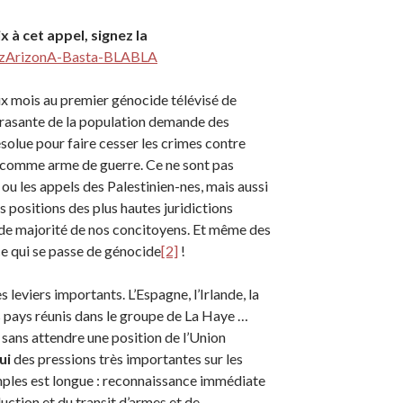
x à cet appel, signez la
azArizonA-Basta-BLABLA
x mois au premier génocide télévisé de
écrasante de la population demande des
solue pour faire cesser les crimes contre
ne comme arme de guerre. Ce ne sont pas
ou les appels des Palestinien-nes, mais aussi
les positions des plus hautes juridictions
nde majorité de nos concitoyens. Et même des
ce qui se passe de génocide
[2]
!
leviers importants. L’Espagne, l’Irlande, la
s pays réunis dans le groupe de La Haye …
 sans attendre une position de l’Union
ui
des pressions très importantes sur les
xemples est longue : reconnaissance immédiate
duction et du transit d’armes et de