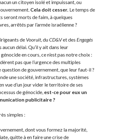
hacun un citoyen isolé et impuissant, ou
 gouvernement.
Cela doit cesser.
Le temps de
s seront morts de faim, à quelques
es, arrêtés par l’armée israélienne ?
irigeants de
Vooruit
, du
CD&V
et des
Engagés
 aucun délai. Qu’il y ait dans leur
génocide en cours, ce n’est pas notre choix :
nsidèrent pas que l’urgence des multiples
e question de gouvernement, que leur faut-il ?
onde une société, infrastructures, systèmes
n vue d’un jour vider le territoire de ses
rocessus de génocide,
est-ce pour eux un
munication publicitaire ?
ès simples :
uvernement, dont vous formez la majorité,
e, quitte à en faire une crise de