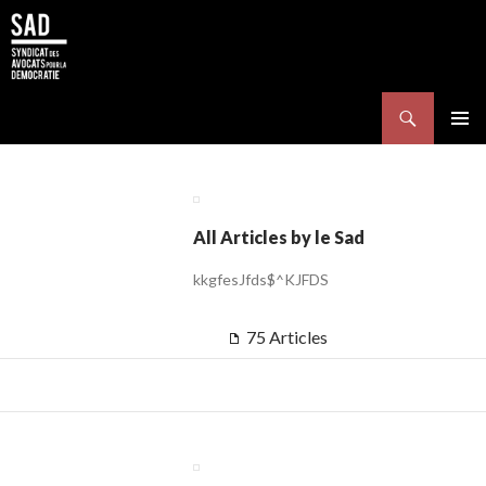
Search
SKIP TO CONTENT
Pri
Me
All Articles by le Sad
kkgfesJfds$^KJFDS
75 Articles