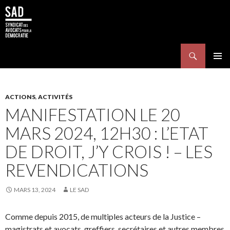
Search
SKIP TO CONTENT
Pri
Me
ACTIONS
,
ACTIVITÉS
MANIFESTATION LE 20
MARS 2024, 12H30 : L’ETAT
DE DROIT, J’Y CROIS ! – LES
REVENDICATIONS
MARS 13, 2024
LE SAD
Comme depuis 2015, de multiples acteurs de la Justice –
magistrats et avocats, greffiers, secrétaires et autres membres