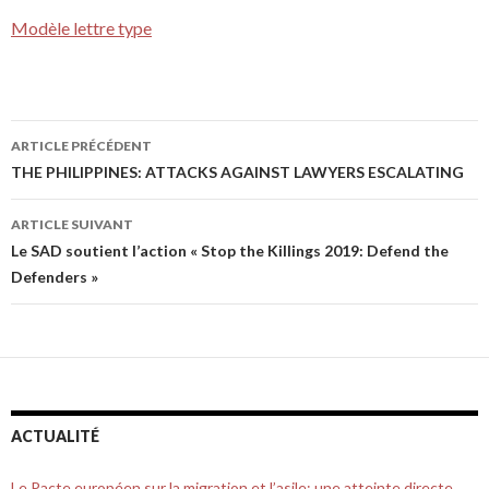
Modèle lettre type
ARTICLE PRÉCÉDENT
Navigation de l’article
THE PHILIPPINES: ATTACKS AGAINST LAWYERS ESCALATING
ARTICLE SUIVANT
Le SAD soutient l’action « Stop the Killings 2019: Defend the
Defenders »
ACTUALITÉ
Le Pacte européen sur la migration et l’asile: une atteinte directe