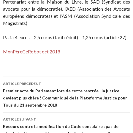
Partenariat entre la Maison du Livre, le SAD (Syndicat des
avocats pour la démocratie), l’AED (Association des Avocats
européens démocrates) et l’ASM (Association Syndicale des
Magistrats)
P.a.f. : 4 euros – 2,5 euros (tarif réduit) – 1,25 euros (article 27)
MonPèreCeRobot oct 2018
ARTICLE PRÉCÉDENT
Navigation de l’article
Premier acte du Parlement lors de cette rentrée : la justice
devient plus chère ! Communiqué de la Plateforme Justice pour
Tous du 21 septembre 2018
ARTICLE SUIVANT
Recours contre la modification du Code consulaire : pas de